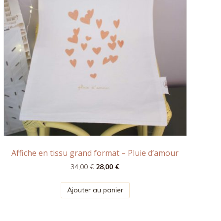
Affiche en tissu grand format – Pluie d’amour
Le
Le
34,00
€
28,00
€
prix
prix
initial
actuel
Ajouter au panier
était :
est :
34,00 €.
28,00 €.