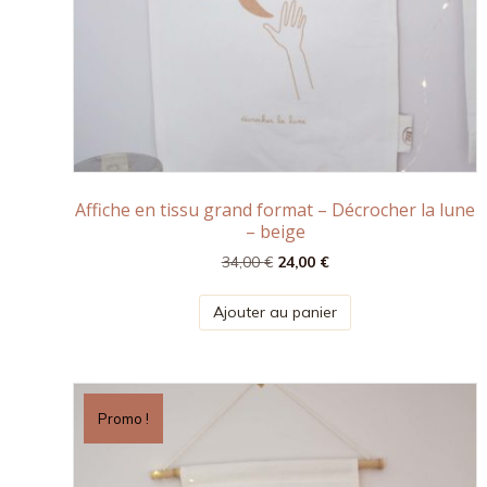
Affiche en tissu grand format – Décrocher la lune
– beige
Le
Le
34,00
€
24,00
€
prix
prix
initial
actuel
Ajouter au panier
était :
est :
34,00 €.
24,00 €.
Promo !