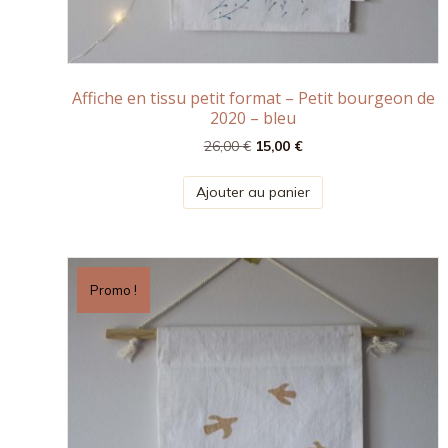
Affiche en tissu petit format – Petit bourgeon de
2020 – bleu
Le
Le
26,00
€
15,00
€
prix
prix
initial
actuel
Ajouter au panier
était :
est :
26,00 €.
15,00 €.
Promo !