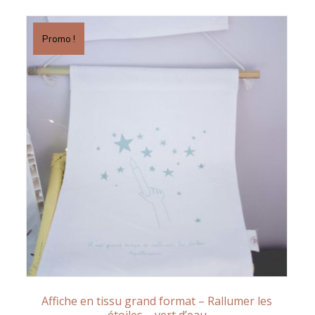
Promo !
Affiche en tissu grand format – Rallumer les
étoiles – vert d’eau