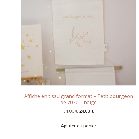
Affiche en tissu grand format – Petit bourgeon
de 2020 – beige
Le
Le
34,00
€
24,00
€
prix
prix
initial
actuel
Ajouter au panier
était :
est :
34,00 €.
24,00 €.