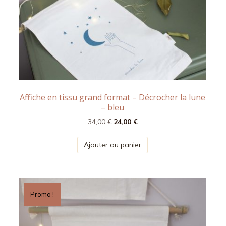
Affiche en tissu grand format – Décrocher la lune
– bleu
Le
Le
34,00
€
24,00
€
prix
prix
initial
actuel
Ajouter au panier
était :
est :
34,00 €.
24,00 €.
Promo !