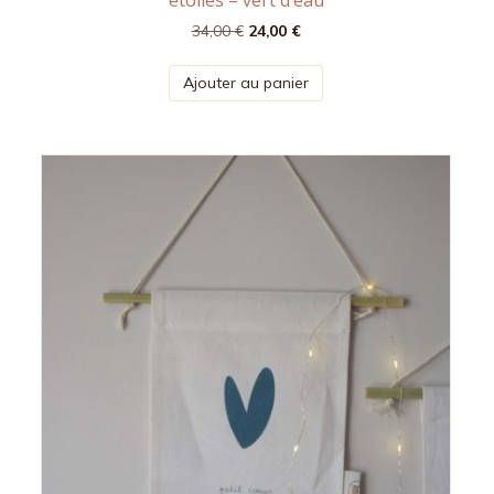
Le
Le
34,00
€
24,00
€
prix
prix
initial
actuel
Ajouter au panier
était :
est :
34,00 €.
24,00 €.