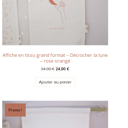
Affiche en tissu grand format – Décrocher la lune
– rose orangé
Le
Le
34,00
€
24,00
€
prix
prix
initial
actuel
Ajouter au panier
était :
est :
34,00 €.
24,00 €.
Promo !