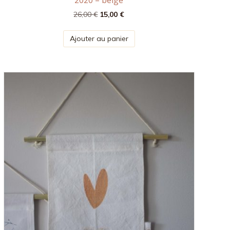
Le
Le
26,00
€
15,00
€
prix
prix
initial
actuel
Ajouter au panier
était :
est :
26,00 €.
15,00 €.