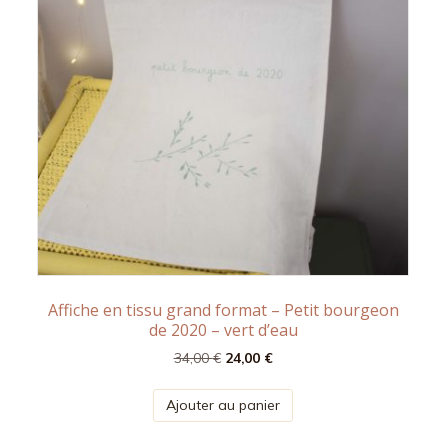
Affiche en tissu grand format – Petit bourgeon
de 2020 – vert d’eau
Le
Le
34,00
€
24,00
€
prix
prix
initial
actuel
Ajouter au panier
était :
est :
34,00 €.
24,00 €.