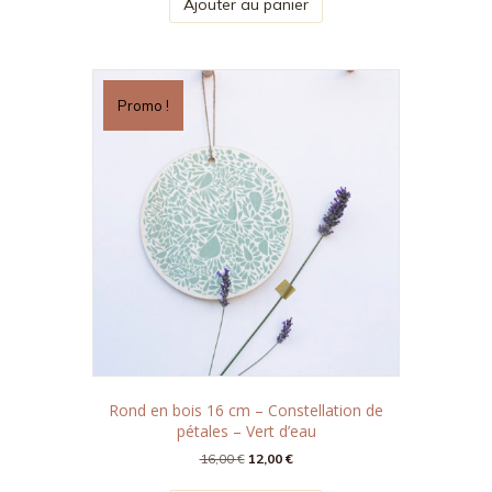
Ajouter au panier
était :
est :
25,00 €.
16,00 €.
Promo !
Rond en bois 16 cm – Constellation de
pétales – Vert d’eau
Le
Le
16,00
€
12,00
€
prix
prix