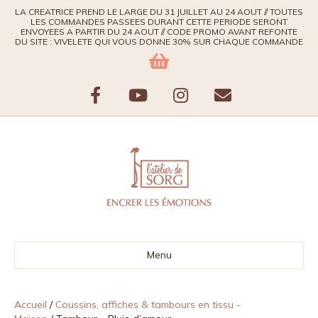
LA CREATRICE PREND LE LARGE DU 31 JUILLET AU 24 AOUT // TOUTES
LES COMMANDES PASSEES DURANT CETTE PERIODE SERONT
ENVOYEES A PARTIR DU 24 AOUT // CODE PROMO AVANT REFONTE
DU SITE : VIVELETE QUI VOUS DONNE 30% SUR CHAQUE COMMANDE
F
Y
I
E
a
o
n
m
c
u
s
a
e
t
t
i
b
u
a
l
Menu
o
b
g
o
e
r
Accueil
/
Coussins, affiches & tambours en tissu -