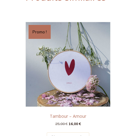
Promo !
Tambour – Amour
Le
Le
25,00
€
16,00
€
prix
prix
initial
actuel