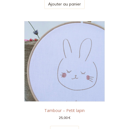
initial
actuel
Ajouter au panier
était :
est :
16,00 €.
12,00 €.
Tambour – Petit lapin
25,00
€