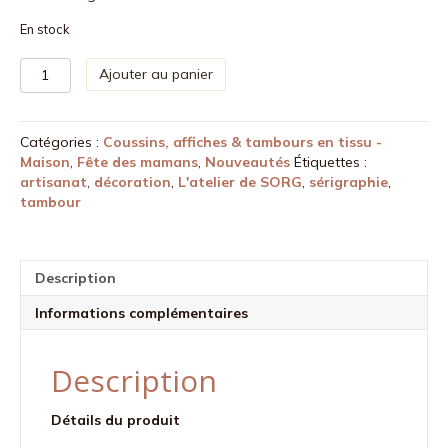
En stock
quantité
Ajouter au panier
de
Tambour
-
Catégories :
Coussins, affiches & tambours en tissu -
Pluie
Maison
,
Fête des mamans
,
Nouveautés
Étiquettes :
d'amour
artisanat
,
décoration
,
L'atelier de SORG
,
sérigraphie
,
tambour
Description
Informations complémentaires
Description
Détails du produit