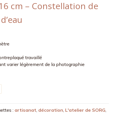
16 cm – Constellation de
 d’eau
mètre
ontreplaqué travaillé
nt varier légèrement de la photographie
uettes :
artisanat
,
décoration
,
L'atelier de SORG
,