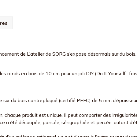
cm
-
Constellation
de
res
pétales
-
Vert
d'eau
ancement de L’atelier de SORG s’expose désormais sur du bois, 
es ronds en bois de 10 cm pour un joli DIY (Do It Yourself : fai
 sur du bois contreplaqué (certifié PEFC) de 5 mm d’épaisseur
, chaque produit est unique. Il peut comporter des irrégularité
ièce a été découpée, poncée, sérigraphiée et percée, autant d’
uit d’un mélange artisanal, un pot d’encre à l’autre sera toujou