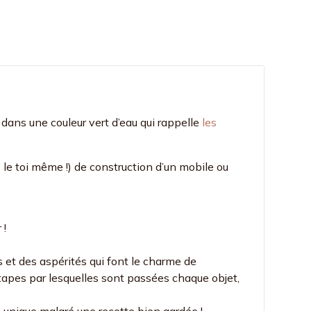
dans une couleur vert d’eau qui rappelle
les
s le toi même !) de construction d’un mobile ou
 !
s et des aspérités qui font le charme de
étapes par lesquelles sont passées chaque objet,
rs unique malgré une recette bien gardée !