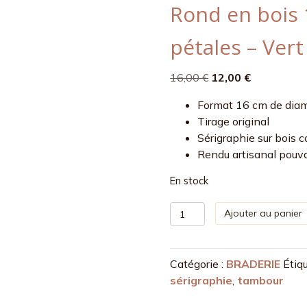
Rond en bois 
pétales – Vert
Le
Le
16,00
€
12,00
€
prix
prix
Format 16 cm de dia
initial
actuel
Tirage original
était :
est :
Sérigraphie sur bois c
16,00 €.
12,00 €.
Rendu artisanal pouva
En stock
quantité
Ajouter au panier
de
Rond
en
Catégorie :
BRADERIE
Étiq
bois
sérigraphie
,
tambour
16