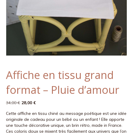
Affiche en tissu grand
format – Pluie d’amour
Le
Le
34,00
€
28,00
€
prix
prix
Cette affiche en tissu chiné au message poétique est une idée
initial
actuel
originale de cadeau pour un bébé ou un enfant ! Elle apporte
était :
est :
une touche décorative unique, un brin rétro, made in France.
34,00 €.
28,00 €.
Ces coloris doux se mixent très facilement aux univers que l’on