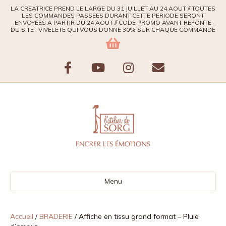
LA CREATRICE PREND LE LARGE DU 31 JUILLET AU 24 AOUT // TOUTES
LES COMMANDES PASSEES DURANT CETTE PERIODE SERONT
ENVOYEES A PARTIR DU 24 AOUT // CODE PROMO AVANT REFONTE
DU SITE : VIVELETE QUI VOUS DONNE 30% SUR CHAQUE COMMANDE
F
Y
I
E
a
o
n
m
c
u
s
a
e
t
t
i
b
u
a
l
Menu
o
b
g
o
e
r
Accueil
/
BRADERIE
/ Affiche en tissu grand format – Pluie