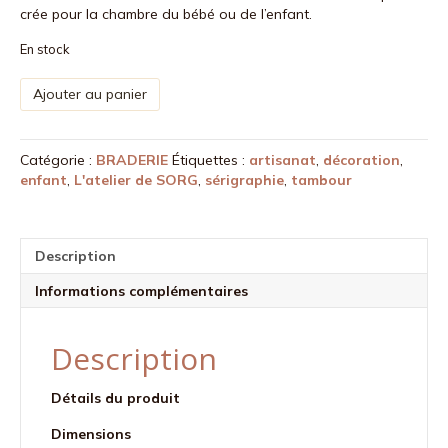
crée pour la chambre du bébé ou de l’enfant.
En stock
quantité
Ajouter au panier
de
Affiche
en
Catégorie :
BRADERIE
Étiquettes :
artisanat
,
décoration
,
tissu
enfant
,
L'atelier de SORG
,
sérigraphie
,
tambour
grand
format
-
Pluie
Description
d'amour
Informations complémentaires
Description
Détails du produit
Dimensions