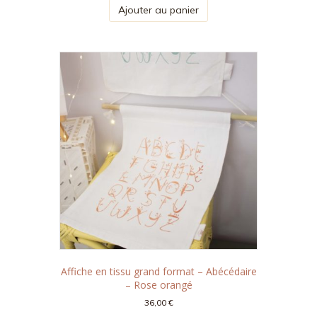
initial
actuel
Ajouter au panier
était :
est :
25,00 €.
16,00 €.
Affiche en tissu grand format – Abécédaire
– Rose orangé
36,00
€