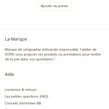
initial
actuel
Ajouter au panier
était :
est :
34,00 €.
24,00 €.
La Marque
Marque de sérigraphie artisanale responsable, l’atelier de
SORG vous propose ses produits ou prestations pour mettre
de la joie dans vos quotidiens !
Aide
Livraisons & retours
Les petites questions (FAQ)
Conseils d’entretien BB