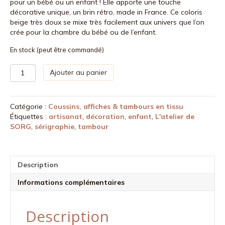
pour un bébé ou un enfant ! Elle apporte une touche
décorative unique, un brin rétro, made in France. Ce coloris
beige très doux se mixe très facilement aux univers que l’on
crée pour la chambre du bébé ou de l’enfant.
En stock (peut être commandé)
quantité
Ajouter au panier
de
Affiche
en
Catégorie :
Coussins, affiches & tambours en tissu
tissu
Étiquettes :
artisanat
,
décoration
,
enfant
,
L'atelier de
grand
SORG
,
sérigraphie
,
tambour
format
-
Abécédaire
beige
Description
Informations complémentaires
Description