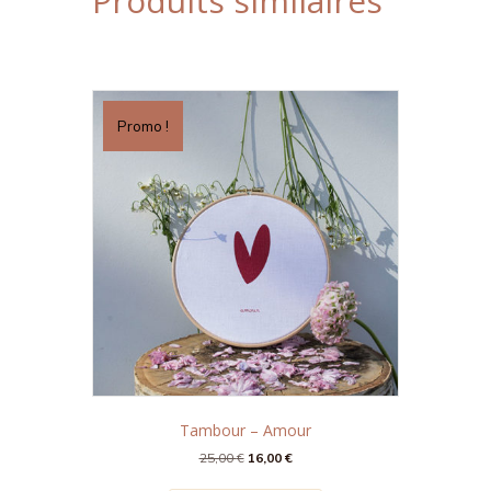
Produits similaires
Promo !
Tambour – Amour
Le
Le
25,00
€
16,00
€
prix
prix