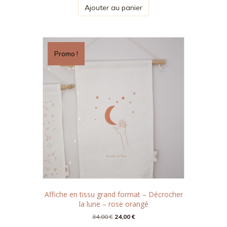
Ajouter au panier
Promo !
Affiche en tissu grand format – Décrocher
la lune – rose orangé
Le
Le
34,00
€
24,00
€
prix
prix