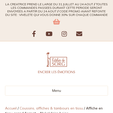
LA CREATRICE PREND LE LARGE DU 31 JUILLET AU 24 AOUT // TOUTES
LES COMMANDES PASSEES DURANT CETTE PERIODE SERONT
ENVOYEES A PARTIR DU 24 AOUT // CODE PROMO AVANT REFONTE
DU SITE : VIVELETE QUI VOUS DONNE 30% SUR CHAQUE COMMANDE
F
Y
I
E
a
o
n
m
c
u
s
a
e
t
t
i
b
u
a
l
Menu
o
b
g
o
e
r
Accueil
/
Coussins, affiches & tambours en tissu
/ Affiche en