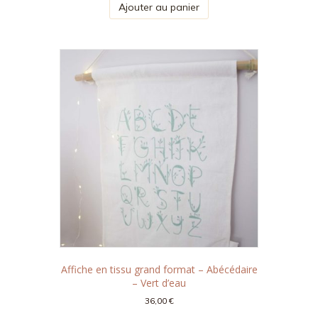
Ajouter au panier
était :
est :
34,00 €.
24,00 €.
Affiche en tissu grand format – Abécédaire
– Vert d’eau
36,00
€