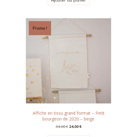
était :
est :
25,00 €.
16,00 €.
Promo !
Affiche en tissu grand format – Petit
bourgeon de 2020 – beige
Le
Le
34,00
€
24,00
€
prix
prix
initial
actuel