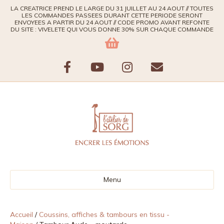
LA CREATRICE PREND LE LARGE DU 31 JUILLET AU 24 AOUT // TOUTES
LES COMMANDES PASSEES DURANT CETTE PERIODE SERONT
ENVOYEES A PARTIR DU 24 AOUT // CODE PROMO AVANT REFONTE
DU SITE : VIVELETE QUI VOUS DONNE 30% SUR CHAQUE COMMANDE
F
Y
I
E
a
o
n
m
c
u
s
a
e
t
t
i
b
u
a
l
Menu
o
b
g
o
e
r
Accueil
/
Coussins, affiches & tambours en tissu -