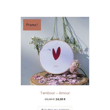
Promo !
Tambour – Amour
Le
Le
25,00
€
16,00
€
prix
prix
initial
actuel
Ajouter au panier