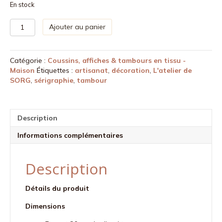
En stock
quantité
Ajouter au panier
de
Tambour
Aude
Catégorie :
Coussins, affiches & tambours en tissu -
-
Maison
Étiquettes :
artisanat
,
décoration
,
L'atelier de
moutarde
SORG
,
sérigraphie
,
tambour
Description
Informations complémentaires
Description
Détails du produit
Dimensions