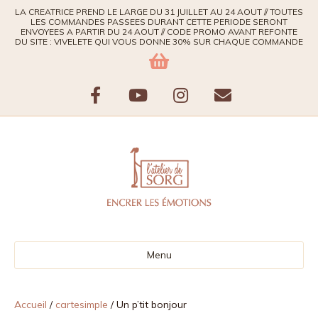
LA CREATRICE PREND LE LARGE DU 31 JUILLET AU 24 AOUT // TOUTES
LES COMMANDES PASSEES DURANT CETTE PERIODE SERONT
ENVOYEES A PARTIR DU 24 AOUT // CODE PROMO AVANT REFONTE
DU SITE : VIVELETE QUI VOUS DONNE 30% SUR CHAQUE COMMANDE
F
Y
I
E
a
o
n
m
c
u
s
a
e
t
t
i
b
u
a
l
Menu
o
b
g
o
e
r
Accueil
/
cartesimple
/ Un p’tit bonjour