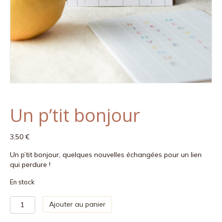
Un p’tit bonjour
3,50
€
Un p’tit bonjour, quelques nouvelles échangées pour un lien
qui perdure !
En stock
quantité
Ajouter au panier
de
Un