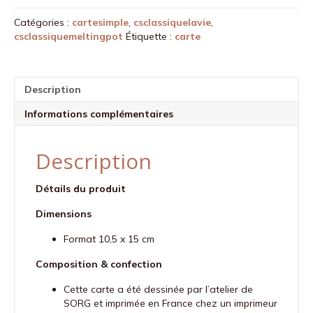
p'tit
Catégories :
cartesimple
,
csclassiquelavie
,
bonjour
csclassiquemeltingpot
Étiquette :
carte
Description
Informations complémentaires
Description
Détails du produit
Dimensions
Format 10,5 x 15 cm
Composition & confection
Cette carte a été dessinée par l’atelier de
SORG et imprimée en France chez un imprimeur