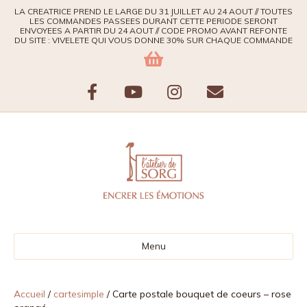
LA CREATRICE PREND LE LARGE DU 31 JUILLET AU 24 AOUT // TOUTES
LES COMMANDES PASSEES DURANT CETTE PERIODE SERONT
ENVOYEES A PARTIR DU 24 AOUT // CODE PROMO AVANT REFONTE
DU SITE : VIVELETE QUI VOUS DONNE 30% SUR CHAQUE COMMANDE
F
Y
I
E
a
o
n
m
c
u
s
a
e
t
t
i
b
u
a
l
Menu
o
b
g
o
e
r
Accueil
/
cartesimple
/ Carte postale bouquet de coeurs – rose