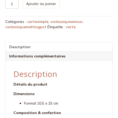
quantité
Ajouter au panier
de
Carte
postale
Catégories :
cartesimple
,
csclassiqueamour
,
bouquet
csclassiquemeltingpot
Étiquette :
carte
de
coeurs
-
rose
Description
orangé
Informations complémentaires
Description
Détails du produit
Dimensions
Format 10,5 x 15 cm
Composition & confection