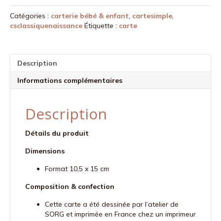
postale
Catégories :
carterie bébé & enfant
,
cartesimple
,
petit
csclassiquenaissance
Étiquette :
carte
lapin
Description
Informations complémentaires
Description
Détails du produit
Dimensions
Format 10,5 x 15 cm
Composition & confection
Cette carte a été dessinée par l’atelier de
SORG et imprimée en France chez un imprimeur