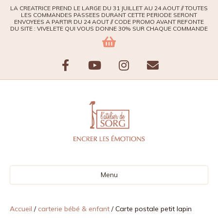
LA CREATRICE PREND LE LARGE DU 31 JUILLET AU 24 AOUT // TOUTES
LES COMMANDES PASSEES DURANT CETTE PERIODE SERONT
ENVOYEES A PARTIR DU 24 AOUT // CODE PROMO AVANT REFONTE
DU SITE : VIVELETE QUI VOUS DONNE 30% SUR CHAQUE COMMANDE
F
Y
I
E
a
o
n
m
c
u
s
a
e
t
t
i
b
u
a
l
Menu
o
b
g
o
e
r
Accueil
/
carterie bébé & enfant
/ Carte postale petit lapin