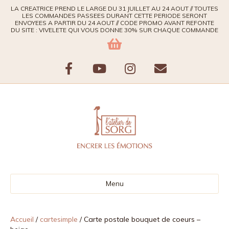
LA CREATRICE PREND LE LARGE DU 31 JUILLET AU 24 AOUT // TOUTES
LES COMMANDES PASSEES DURANT CETTE PERIODE SERONT
ENVOYEES A PARTIR DU 24 AOUT // CODE PROMO AVANT REFONTE
DU SITE : VIVELETE QUI VOUS DONNE 30% SUR CHAQUE COMMANDE
F
Y
I
E
a
o
n
m
c
u
s
a
e
t
t
i
b
u
a
l
Menu
o
b
g
o
e
r
Accueil
/
cartesimple
/ Carte postale bouquet de coeurs –