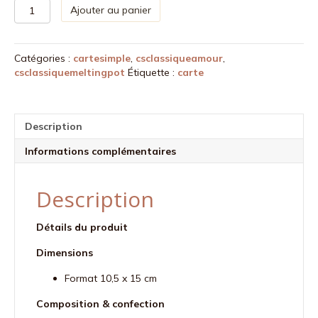
quantité
Ajouter au panier
de
Carte
postale
Catégories :
cartesimple
,
csclassiqueamour
,
bouquet
csclassiquemeltingpot
Étiquette :
carte
de
coeurs
-
beige
Description
Informations complémentaires
Description
Détails du produit
Dimensions
Format 10,5 x 15 cm
Composition & confection