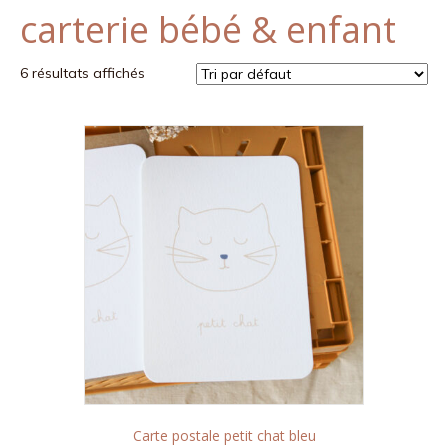
carterie bébé & enfant
k
a
m
6 résultats affichés
Carte postale petit chat bleu