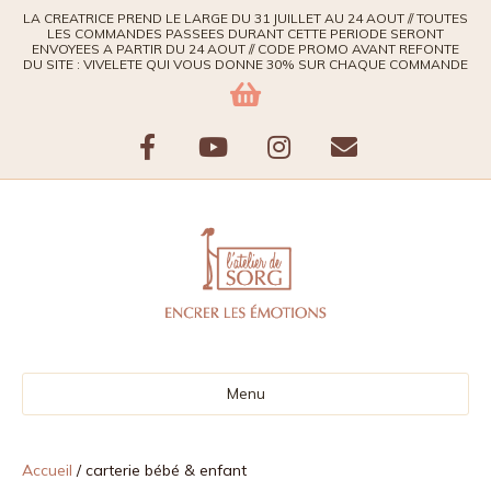
LA CREATRICE PREND LE LARGE DU 31 JUILLET AU 24 AOUT // TOUTES
LES COMMANDES PASSEES DURANT CETTE PERIODE SERONT
ENVOYEES A PARTIR DU 24 AOUT // CODE PROMO AVANT REFONTE
DU SITE : VIVELETE QUI VOUS DONNE 30% SUR CHAQUE COMMANDE
F
Y
I
E
a
o
n
m
c
u
s
a
e
t
t
i
b
u
a
l
Menu
o
b
g
o
e
r
Accueil
/ carterie bébé & enfant