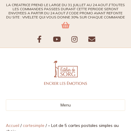
LA CREATRICE PREND LE LARGE DU 31 JUILLET AU 24 AOUT // TOUTES
LES COMMANDES PASSEES DURANT CETTE PERIODE SERONT
ENVOYEES A PARTIR DU 24 AOUT // CODE PROMO AVANT REFONTE
DU SITE : VIVELETE QUI VOUS DONNE 30% SUR CHAQUE COMMANDE
F
Y
I
E
a
o
n
m
c
u
s
a
e
t
t
i
b
u
a
l
Menu
o
b
g
o
e
r
Accueil
/
cartesimple
/ – Lot de 5 cartes postales simples au