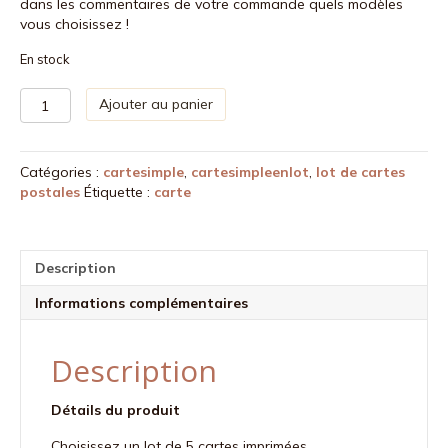
dans les commentaires de votre commande quels modèles
vous choisissez !
En stock
quantité
Ajouter au panier
de
-
Lot
Catégories :
cartesimple
,
cartesimpleenlot
,
lot de cartes
de
postales
Étiquette :
carte
5
cartes
postales
simples
Description
au
choix
Informations complémentaires
Description
Détails du produit
Choisissez un lot de 5 cartes imprimées