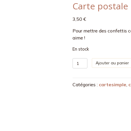
Carte postale 
3,50
€
Pour mettre des confettis c
aime !
En stock
quantité
Ajouter au panier
de
Carte
postale
Catégories :
cartesimple
,
c
la
vie
confettis
-
rouge