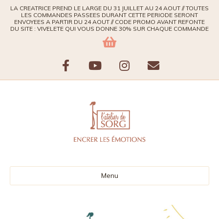
LA CREATRICE PREND LE LARGE DU 31 JUILLET AU 24 AOUT // TOUTES
LES COMMANDES PASSEES DURANT CETTE PERIODE SERONT
ENVOYEES A PARTIR DU 24 AOUT // CODE PROMO AVANT REFONTE
DU SITE : VIVELETE QUI VOUS DONNE 30% SUR CHAQUE COMMANDE
F
Y
I
E
a
o
n
m
c
u
s
a
e
t
t
i
b
u
a
l
Menu
o
b
g
o
e
r