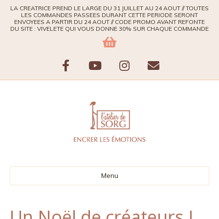
LA CREATRICE PREND LE LARGE DU 31 JUILLET AU 24 AOUT // TOUTES
LES COMMANDES PASSEES DURANT CETTE PERIODE SERONT
ENVOYEES A PARTIR DU 24 AOUT // CODE PROMO AVANT REFONTE
DU SITE : VIVELETE QUI VOUS DONNE 30% SUR CHAQUE COMMANDE
F
Y
I
E
a
o
n
m
c
u
s
a
e
t
t
i
b
u
a
l
Menu
o
b
g
o
e
r
Un Noël de créateurs !