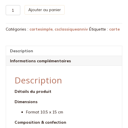
quantité
Ajouter au panier
de
Heureux
anniversaire
Catégories :
cartesimple
,
csclassiqueanniv
Étiquette :
carte
Mauve
vert
Description
Informations complémentaires
Description
Détails du produit
Dimensions
Format 10,5 x 15 cm
Composition & confection