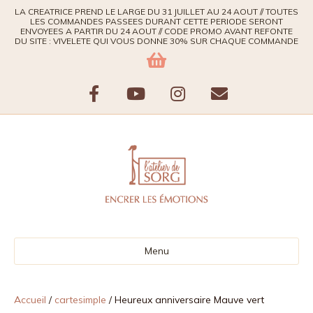
LA CREATRICE PREND LE LARGE DU 31 JUILLET AU 24 AOUT // TOUTES
LES COMMANDES PASSEES DURANT CETTE PERIODE SERONT
ENVOYEES A PARTIR DU 24 AOUT // CODE PROMO AVANT REFONTE
DU SITE : VIVELETE QUI VOUS DONNE 30% SUR CHAQUE COMMANDE
F
Y
I
E
a
o
n
m
c
u
s
a
e
t
t
i
b
u
a
l
Menu
o
b
g
o
e
r
Accueil
/
cartesimple
/ Heureux anniversaire Mauve vert