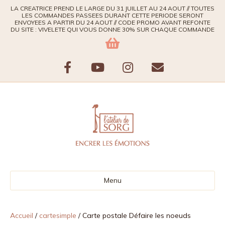
LA CREATRICE PREND LE LARGE DU 31 JUILLET AU 24 AOUT // TOUTES
LES COMMANDES PASSEES DURANT CETTE PERIODE SERONT
ENVOYEES A PARTIR DU 24 AOUT // CODE PROMO AVANT REFONTE
DU SITE : VIVELETE QUI VOUS DONNE 30% SUR CHAQUE COMMANDE
F
Y
I
E
a
o
n
m
c
u
s
a
e
t
t
i
b
u
a
l
Menu
o
b
g
o
e
r
Accueil
/
cartesimple
/ Carte postale Défaire les noeuds