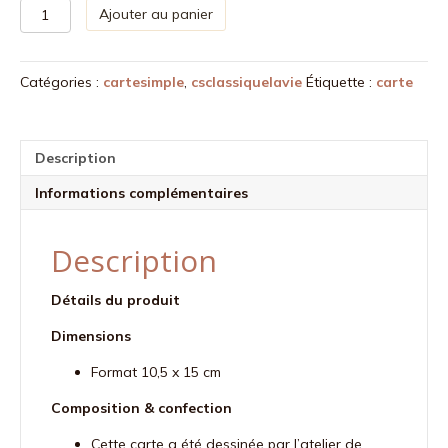
quantité
Ajouter au panier
de
Carte
postale
Catégories :
cartesimple
,
csclassiquelavie
Étiquette :
carte
Défaire
les
noeuds
Description
Informations complémentaires
Description
Détails du produit
Dimensions
Format 10,5 x 15 cm
Composition & confection
Cette carte a été dessinée par l’atelier de