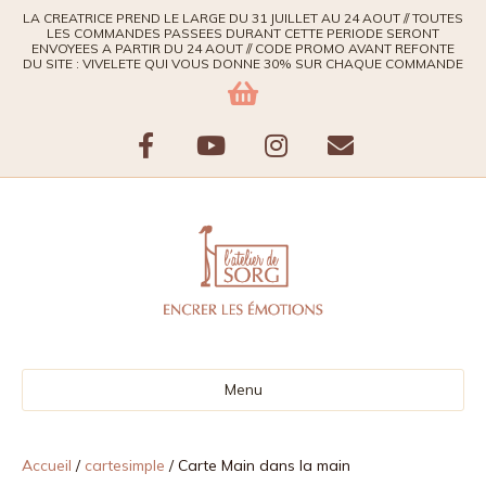
LA CREATRICE PREND LE LARGE DU 31 JUILLET AU 24 AOUT // TOUTES
LES COMMANDES PASSEES DURANT CETTE PERIODE SERONT
ENVOYEES A PARTIR DU 24 AOUT // CODE PROMO AVANT REFONTE
DU SITE : VIVELETE QUI VOUS DONNE 30% SUR CHAQUE COMMANDE
F
Y
I
E
a
o
n
m
c
u
s
a
e
t
t
i
b
u
a
l
Menu
o
b
g
o
e
r
Accueil
/
cartesimple
/ Carte Main dans la main