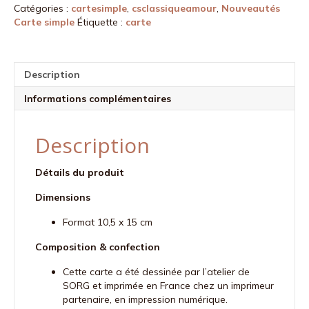
Catégories :
cartesimple
,
csclassiqueamour
,
Nouveautés
dans
Carte simple
Étiquette :
carte
la
main
Description
Informations complémentaires
Description
Détails du produit
Dimensions
Format 10,5 x 15 cm
Composition & confection
Cette carte a été dessinée par l’atelier de
SORG et imprimée en France chez un imprimeur
partenaire, en impression numérique.