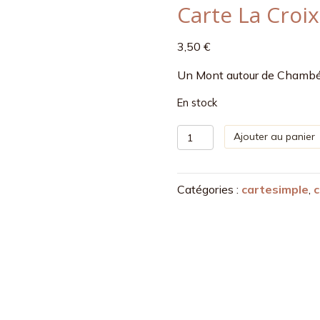
Carte La Croix
3,50
€
Un Mont autour de Chambéry
En stock
quantité
Ajouter au panier
de
Carte
La
Catégories :
cartesimple
,
Croix
du
Nivolet