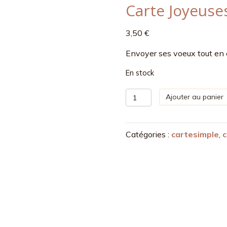
Carte Joyeuses
3,50
€
Envoyer ses voeux tout en é
En stock
quantité
Ajouter au panier
de
Carte
Joyeuses
Catégories :
cartesimple
,
fêtes
damier
!