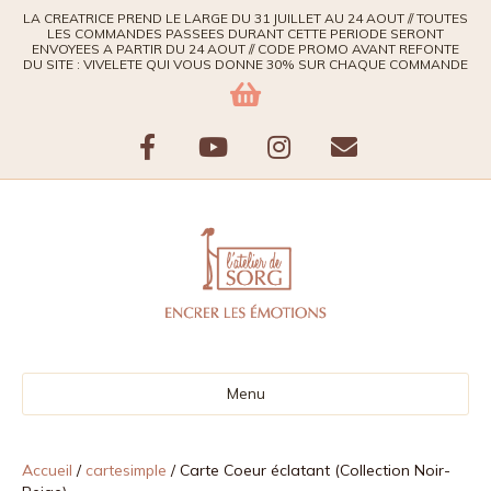
LA CREATRICE PREND LE LARGE DU 31 JUILLET AU 24 AOUT // TOUTES
LES COMMANDES PASSEES DURANT CETTE PERIODE SERONT
ENVOYEES A PARTIR DU 24 AOUT // CODE PROMO AVANT REFONTE
DU SITE : VIVELETE QUI VOUS DONNE 30% SUR CHAQUE COMMANDE
F
Y
I
E
a
o
n
m
c
u
s
a
e
t
t
i
b
u
a
l
Menu
o
b
g
o
e
r
Accueil
/
cartesimple
/ Carte Coeur éclatant (Collection Noir-