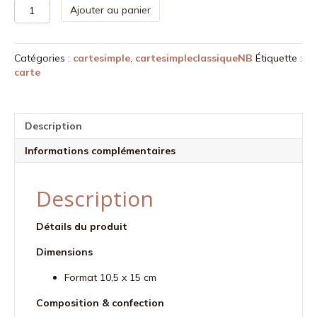
quantité
Ajouter au panier
de
Carte
Coeur
Catégories :
cartesimple
,
cartesimpleclassiqueNB
Étiquette :
éclatant
carte
(Collection
Noir-
Beige)
Description
Informations complémentaires
Description
Détails du produit
Dimensions
Format 10,5 x 15 cm
Composition & confection