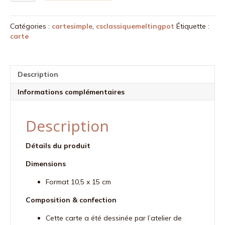
Carte
C'est
Catégories :
cartesimple
,
csclassiquemeltingpot
Étiquette :
la
carte
fête
!
Description
Informations complémentaires
Description
Détails du produit
Dimensions
Format 10,5 x 15 cm
Composition & confection
Cette carte a été dessinée par l’atelier de