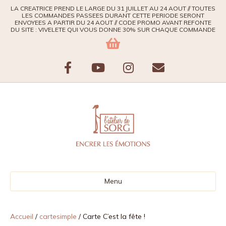
LA CREATRICE PREND LE LARGE DU 31 JUILLET AU 24 AOUT // TOUTES
LES COMMANDES PASSEES DURANT CETTE PERIODE SERONT
ENVOYEES A PARTIR DU 24 AOUT // CODE PROMO AVANT REFONTE
DU SITE : VIVELETE QUI VOUS DONNE 30% SUR CHAQUE COMMANDE
F
Y
I
E
a
o
n
m
c
u
s
a
e
t
t
i
b
u
a
l
Menu
o
b
g
o
e
r
Accueil
/
cartesimple
/ Carte C’est la fête !