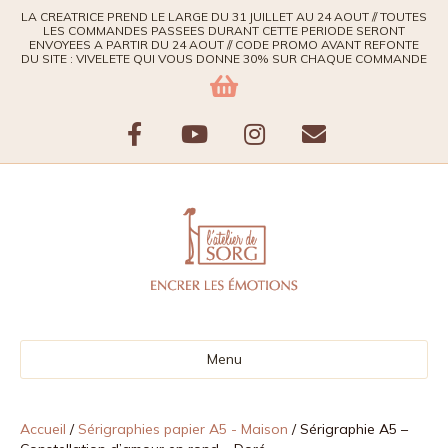
LA CREATRICE PREND LE LARGE DU 31 JUILLET AU 24 AOUT // TOUTES
LES COMMANDES PASSEES DURANT CETTE PERIODE SERONT
ENVOYEES A PARTIR DU 24 AOUT // CODE PROMO AVANT REFONTE
DU SITE : VIVELETE QUI VOUS DONNE 30% SUR CHAQUE COMMANDE
F
Y
I
E
a
o
n
m
c
u
s
a
e
t
t
i
b
u
a
l
Menu
o
b
g
o
e
r
Accueil
/
Sérigraphies papier A5 - Maison
/ Sérigraphie A5 –