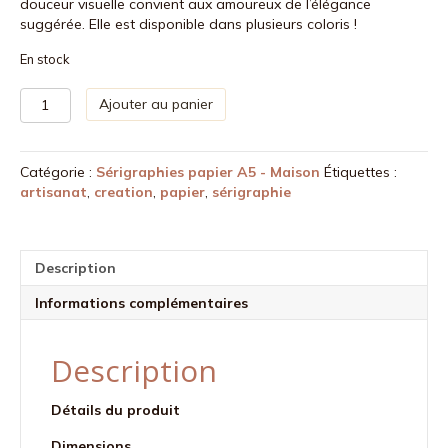
douceur visuelle convient aux amoureux de l’élégance
suggérée. Elle est disponible dans plusieurs coloris !
En stock
quantité
Ajouter au panier
de
Sérigraphie
A5
Catégorie :
Sérigraphies papier A5 - Maison
Étiquettes :
-
artisanat
,
creation
,
papier
,
sérigraphie
Constellation
d'amour
en
rond
Description
-
Doré
Informations complémentaires
Description
Détails du produit
Dimensions