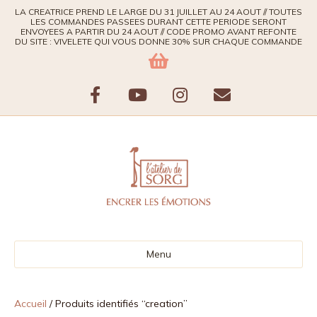
LA CREATRICE PREND LE LARGE DU 31 JUILLET AU 24 AOUT // TOUTES
LES COMMANDES PASSEES DURANT CETTE PERIODE SERONT
ENVOYEES A PARTIR DU 24 AOUT // CODE PROMO AVANT REFONTE
DU SITE : VIVELETE QUI VOUS DONNE 30% SUR CHAQUE COMMANDE
F
Y
I
E
a
o
n
m
c
u
s
a
e
t
t
i
b
u
a
l
Menu
o
b
g
o
e
r
Accueil
/ Produits identifiés “creation”