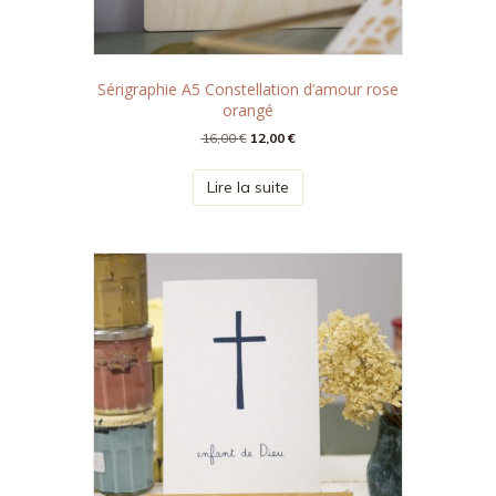
Sérigraphie A5 Constellation d’amour rose
orangé
Le
Le
16,00
€
12,00
€
prix
prix
initial
actuel
Lire la suite
était :
est :
16,00 €.
12,00 €.