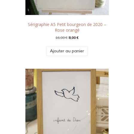
Sérigraphie A5 Petit bourgeon de 2020 –
Rose orangé
Le
Le
16,00
€
8,00
€
prix
prix
initial
actuel
Ajouter au panier
était :
est :
16,00 €.
8,00 €.