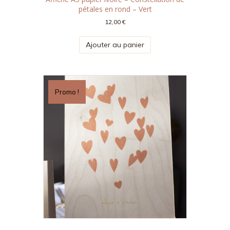
pétales en rond – Vert
12,00
€
Ajouter au panier
Promo !