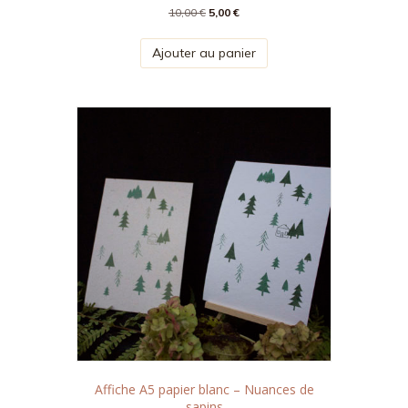
Le
Le
10,00
€
5,00
€
prix
prix
initial
actuel
Ajouter au panier
était :
est :
10,00 €.
5,00 €.
Affiche A5 papier blanc – Nuances de
sapins