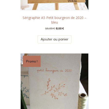
Sérigraphie A5 Petit bourgeon de 2020 –
bleu
Le
Le
16,00
€
8,00
€
prix
prix
initial
actuel
Ajouter au panier
était :
est :
16,00 €.
8,00 €.
Promo !