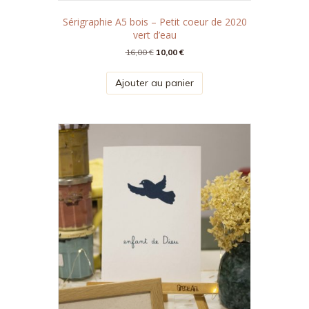
Sérigraphie A5 bois – Petit coeur de 2020
vert d’eau
Le
Le
16,00
€
10,00
€
prix
prix
initial
actuel
Ajouter au panier
était :
est :
16,00 €.
10,00 €.