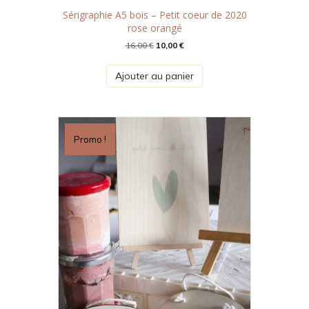
Sérigraphie A5 bois – Petit coeur de 2020
rose orangé
Le
Le
16,00
€
10,00
€
prix
prix
initial
actuel
Ajouter au panier
était :
est :
16,00 €.
10,00 €.
Promo !