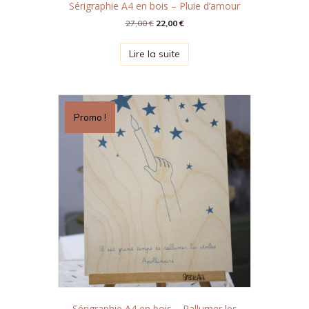
Sérigraphie A4 en bois – Pluie d’amour
Le
Le
27,00
€
22,00
€
prix
prix
initial
actuel
Lire la suite
était :
est :
27,00 €.
22,00 €.
Promo !
Sérigraphie A4 en bois – Rallumer les