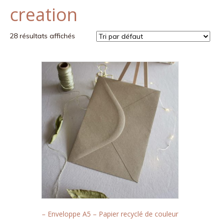
creation
k
a
m
28 résultats affichés
– Enveloppe A5 – Papier recyclé de couleur