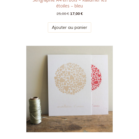
étoiles – bleu
Le
Le
25,00
€
17,00
€
prix
prix
initial
actuel
Ajouter au panier
était :
est :
25,00 €.
17,00 €.