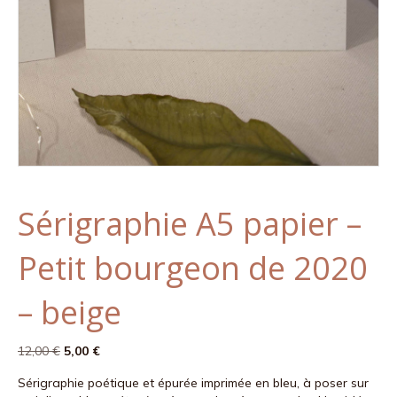
Sérigraphie A5 papier –
Petit bourgeon de 2020
– beige
Le
Le
12,00
€
5,00
€
prix
prix
Sérigraphie poétique et épurée imprimée en bleu, à poser sur
initial
actuel