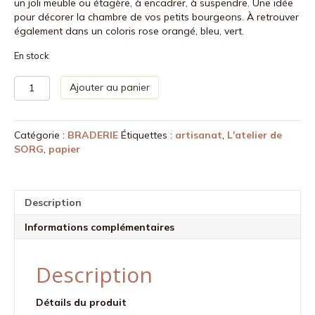
un joli meuble ou étagère, à encadrer, à suspendre. Une idée
était :
est :
pour décorer la chambre de vos petits bourgeons. À retrouver
12,00 €.
5,00 €.
également dans un coloris rose orangé, bleu, vert.
En stock
quantité
Ajouter au panier
de
Sérigraphie
A5
Catégorie :
BRADERIE
Étiquettes :
artisanat
,
L'atelier de
papier
SORG
,
papier
-
Petit
bourgeon
de
Description
2020
-
Informations complémentaires
beige
Description
Détails du produit