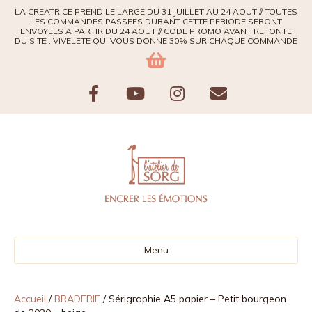
LA CREATRICE PREND LE LARGE DU 31 JUILLET AU 24 AOUT // TOUTES
LES COMMANDES PASSEES DURANT CETTE PERIODE SERONT
ENVOYEES A PARTIR DU 24 AOUT // CODE PROMO AVANT REFONTE
DU SITE : VIVELETE QUI VOUS DONNE 30% SUR CHAQUE COMMANDE
F
Y
I
E
a
o
n
m
c
u
s
a
e
t
t
i
b
u
a
l
Menu
o
b
g
o
e
r
Accueil
/
BRADERIE
/ Sérigraphie A5 papier – Petit bourgeon