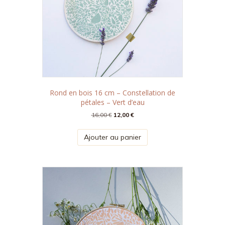
Rond en bois 16 cm – Constellation de
pétales – Vert d’eau
Le
Le
16,00
€
12,00
€
prix
prix
initial
actuel
Ajouter au panier
était :
est :
16,00 €.
12,00 €.