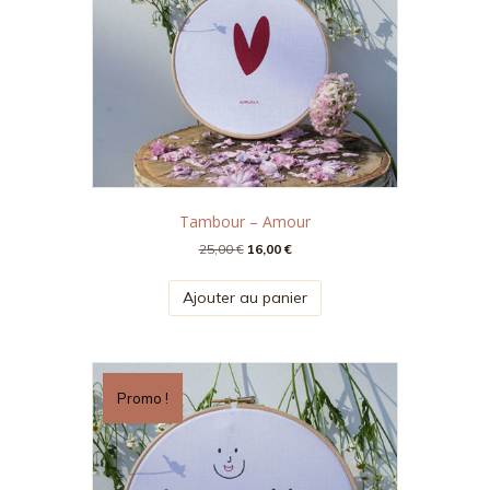
Tambour – Amour
Le
Le
25,00
€
16,00
€
prix
prix
initial
actuel
Ajouter au panier
était :
est :
25,00 €.
16,00 €.
Promo !