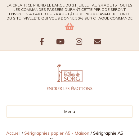
LA CREATRICE PREND LE LARGE DU 31 JUILLET AU 24 AOUT // TOUTES
LES COMMANDES PASSEES DURANT CETTE PERIODE SERONT
ENVOYEES A PARTIR DU 24 AOUT // CODE PROMO AVANT REFONTE
DU SITE : VIVELETE QUI VOUS DONNE 30% SUR CHAQUE COMMANDE
F
Y
I
E
a
o
n
m
c
u
s
a
e
t
t
i
b
u
a
l
Menu
o
b
g
o
e
r
Accueil
/
Sérigraphies papier A5 - Maison
/ Sérigraphie A5