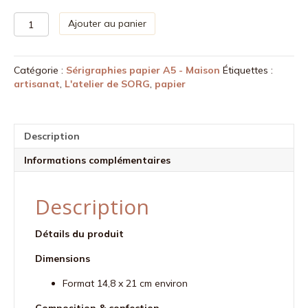
quantité
Ajouter au panier
de
Sérigraphie
A5
Catégorie :
Sérigraphies papier A5 - Maison
Étiquettes :
papier
artisanat
,
L'atelier de SORG
,
papier
ivoire
-
esprit
d'hiver
Description
Informations complémentaires
Description
Détails du produit
Dimensions
Format 14,8 x 21 cm environ