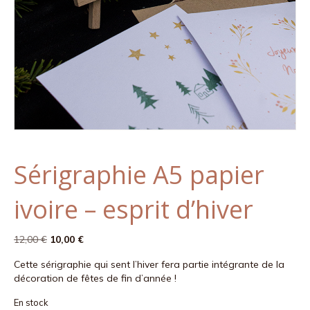
Sérigraphie A5 papier
ivoire – esprit d’hiver
Le
Le
12,00
€
10,00
€
prix
prix
Cette sérigraphie qui sent l’hiver fera partie intégrante de la
initial
actuel
décoration de fêtes de fin d’année !
était :
est :
12,00 €.
10,00 €.
En stock