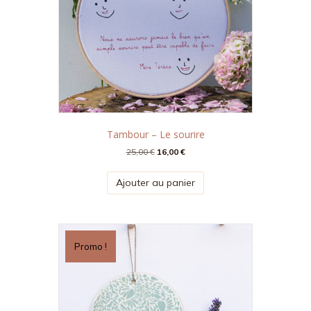
Tambour – Le sourire
Le
Le
25,00
€
16,00
€
prix
prix
initial
actuel
Ajouter au panier
était :
est :
25,00 €.
16,00 €.
Promo !