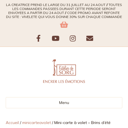
LA CREATRICE PREND LE LARGE DU 31 JUILLET AU 24 AOUT // TOUTES
LES COMMANDES PASSEES DURANT CETTE PERIODE SERONT
ENVOYEES A PARTIR DU 24 AOUT // CODE PROMO AVANT REFONTE
DU SITE : VIVELETE QUI VOUS DONNE 30% SUR CHAQUE COMMANDE
F
Y
I
E
a
o
n
m
c
u
s
a
e
t
t
i
b
u
a
l
Menu
o
b
g
o
e
r
Accueil
/
minicarteavolet
/ Mini-carte à volet – Brins d’été