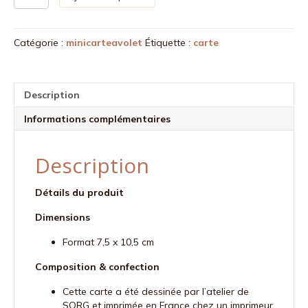
de
Mini-
carte
Catégorie :
minicarteavolet
Étiquette :
carte
à
volet
-
Brins
Description
d'été
Informations complémentaires
Description
Détails du produit
Dimensions
Format 7,5 x 10,5 cm
Composition & confection
Cette carte a été dessinée par l’atelier de
SORG et imprimée en France chez un imprimeur