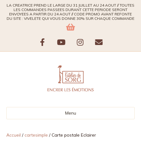
LA CREATRICE PREND LE LARGE DU 31 JUILLET AU 24 AOUT // TOUTES
LES COMMANDES PASSEES DURANT CETTE PERIODE SERONT
ENVOYEES A PARTIR DU 24 AOUT // CODE PROMO AVANT REFONTE
DU SITE : VIVELETE QUI VOUS DONNE 30% SUR CHAQUE COMMANDE
F
Y
I
E
a
o
n
m
c
u
s
a
e
t
t
i
b
u
a
l
Menu
o
b
g
o
e
r
Accueil
/
cartesimple
/ Carte postale Eclairer