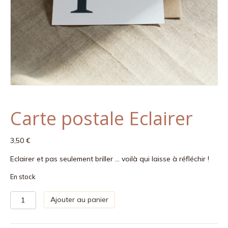
Carte postale Eclairer
3,50
€
Eclairer et pas seulement briller … voilà qui laisse à réfléchir !
En stock
quantité
Ajouter au panier
de
Carte
postale