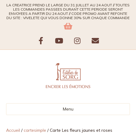
LA CREATRICE PREND LE LARGE DU 31 JUILLET AU 24 AOUT // TOUTES
LES COMMANDES PASSEES DURANT CETTE PERIODE SERONT
ENVOYEES A PARTIR DU 24 AOUT // CODE PROMO AVANT REFONTE
DU SITE : VIVELETE QUI VOUS DONNE 30% SUR CHAQUE COMMANDE
F
Y
I
E
a
o
n
m
c
u
s
a
e
t
t
i
b
u
a
l
Menu
o
b
g
o
e
r
Accueil
/
cartesimple
/ Carte Les fleurs jaunes et roses