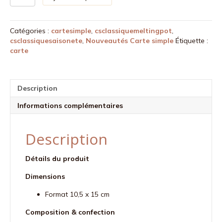
de
Carte
Les
Catégories :
cartesimple
,
csclassiquemeltingpot
,
fleurs
csclassiquesaisonete
,
Nouveautés Carte simple
Étiquette :
jaunes
carte
et
roses
Description
Informations complémentaires
Description
Détails du produit
Dimensions
Format 10,5 x 15 cm
Composition & confection