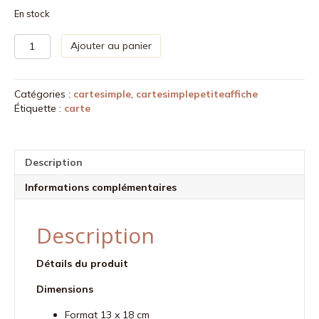
En stock
quantité
Ajouter au panier
de
Bienvenue
petit
Catégories :
cartesimple
,
cartesimplepetiteaffiche
bourgeon
Étiquette :
carte
-
petite
affiche
Description
Informations complémentaires
Description
Détails du produit
Dimensions
Format 13 x 18 cm