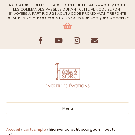
LA CREATRICE PREND LE LARGE DU 31 JUILLET AU 24 AOUT // TOUTES
LES COMMANDES PASSEES DURANT CETTE PERIODE SERONT
ENVOYEES A PARTIR DU 24 AOUT // CODE PROMO AVANT REFONTE
DU SITE : VIVELETE QUI VOUS DONNE 30% SUR CHAQUE COMMANDE
F
Y
I
E
a
o
n
m
c
u
s
a
e
t
t
i
b
u
a
l
Menu
o
b
g
o
e
r
Accueil
/
cartesimple
/ Bienvenue petit bourgeon – petite