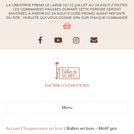
LA CREATRICE PREND LE LARGE DU 31 JUILLET AU 24 AOUT // TOUTES
LES COMMANDES PASSEES DURANT CETTE PERIODE SERONT
ENVOYEES A PARTIR DU 24 AOUT // CODE PROMO AVANT REFONTE
DU SITE : VIVELETE QUI VOUS DONNE 30% SUR CHAQUE COMMANDE
F
Y
I
E
a
o
n
m
c
u
s
a
e
t
t
i
b
u
a
l
Menu
o
b
g
o
e
r
Accueil
/
Suspensions en bois
/ Ballon en bois – Motif gris