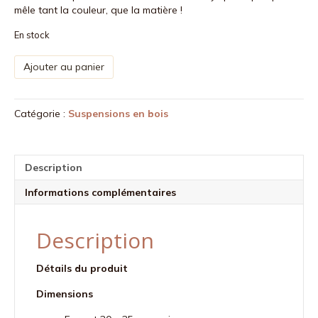
mêle tant la couleur, que la matière !
En stock
quantité
Ajouter au panier
de
Ballon
en
Catégorie :
Suspensions en bois
bois
-
Motif
gris
Description
Informations complémentaires
Description
Détails du produit
Dimensions