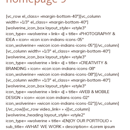
k
a
[vc_row el_class= »margin-bottom-40″][vc_column
m
width= »1/3″ el_class= »margin-bottom-40″]
[wolverine_icon_box layout_style= »style3″
icon_type= »wolverine » link= »|| » title= »PHOTOGRAPHY &
IDEA » icon= »icon icon-indians-icons-05″
icon_wolverine= »wicon icon-indians-icons-05″][/vc_column]
[vc_column width= »1/3″ el_class= »margin-bottom-40″]
[wolverine_icon_box layout_style= »style3″
icon_type= »wolverine » link= »|| » title= »CREATIVITY &
BRANDING » icon= »icon icon-indians-icons-08″
icon_wolverine= »wicon icon-indians-icons-08″][/vc_column]
[vc_column width= »1/3″ el_class= »margin-bottom-40″]
[wolverine_icon_box layout_style= »style3″
icon_type= »wolverine » link= »|| » title= »WEB & MOBILE
DESIGN » icon= »icon icon-indians-icons-02″
icon_wolverine= »wicon icon-indians-icons-02″][/vc_column]
[/vc_row][vc_row video_link= » »][vc_column]
[wolverine_heading layout_style= »style2″
icon_type= »wolverine » title= »ENJOY OUR PORTFOLIO »
sub_title= »WHAT WE WORK » description= »Lorem ipsum