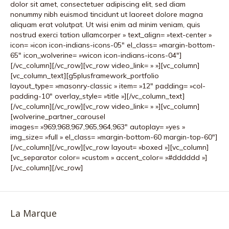
dolor sit amet, consectetuer adipiscing elit, sed diam
nonummy nibh euismod tincidunt ut laoreet dolore magna
aliquam erat volutpat. Ut wisi enim ad minim veniam, quis
nostrud exerci tation ullamcorper » text_align= »text-center »
icon= »icon icon-indians-icons-05″ el_class= »margin-bottom-
65″ icon_wolverine= »wicon icon-indians-icons-04″]
[/vc_column][/vc_row][vc_row video_link= » »][vc_column]
[vc_column_text][g5plusframework_portfolio
layout_type= »masonry-classic » item= »12″ padding= »col-
padding-10″ overlay_style= »title »][/vc_column_text]
[/vc_column][/vc_row][vc_row video_link= » »][vc_column]
[wolverine_partner_carousel
images= »969,968,967,965,964,963″ autoplay= »yes »
img_size= »full » el_class= »margin-bottom-60 margin-top-60″]
[/vc_column][/vc_row][vc_row layout= »boxed »][vc_column]
[vc_separator color= »custom » accent_color= »#dddddd »]
[/vc_column][/vc_row]
La Marque