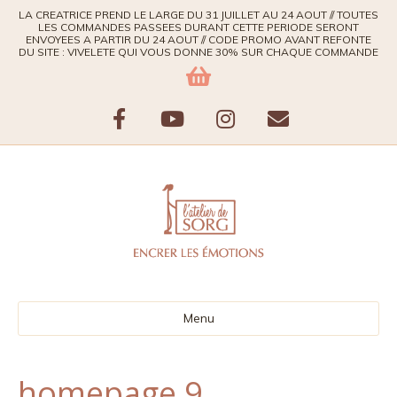
LA CREATRICE PREND LE LARGE DU 31 JUILLET AU 24 AOUT // TOUTES
LES COMMANDES PASSEES DURANT CETTE PERIODE SERONT
ENVOYEES A PARTIR DU 24 AOUT // CODE PROMO AVANT REFONTE
DU SITE : VIVELETE QUI VOUS DONNE 30% SUR CHAQUE COMMANDE
F
Y
I
E
a
o
n
m
c
u
s
a
e
t
t
i
b
u
a
l
Menu
o
b
g
o
e
r
homepage 9