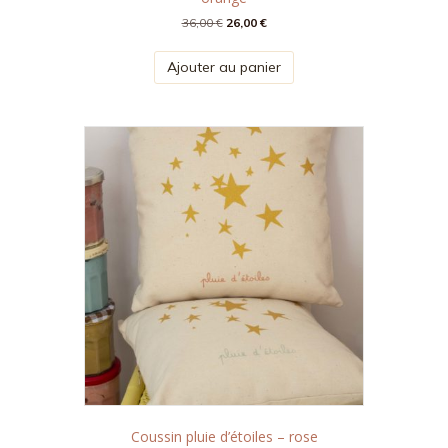
Le
Le
36,00
€
26,00
€
prix
prix
initial
actuel
Ajouter au panier
était :
est :
36,00 €.
26,00 €.
Coussin pluie d’étoiles – rose