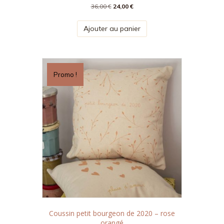
Le
Le
36,00
€
24,00
€
prix
prix
initial
actuel
Ajouter au panier
était :
est :
36,00 €.
24,00 €.
Promo !
Coussin petit bourgeon de 2020 – rose
orangé