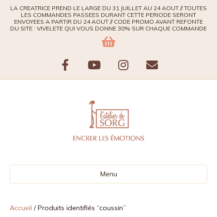
LA CREATRICE PREND LE LARGE DU 31 JUILLET AU 24 AOUT // TOUTES
LES COMMANDES PASSEES DURANT CETTE PERIODE SERONT
ENVOYEES A PARTIR DU 24 AOUT // CODE PROMO AVANT REFONTE
DU SITE : VIVELETE QUI VOUS DONNE 30% SUR CHAQUE COMMANDE
F
Y
I
E
a
o
n
m
c
u
s
a
e
t
t
i
b
u
a
l
Menu
o
b
g
o
e
r
Accueil
/ Produits identifiés “coussin”