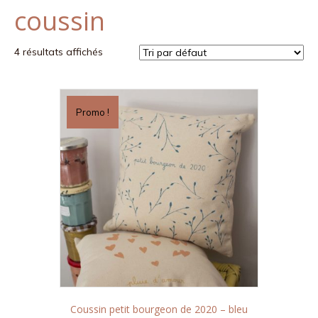
coussin
k
a
m
4 résultats affichés
Promo !
Coussin petit bourgeon de 2020 – bleu